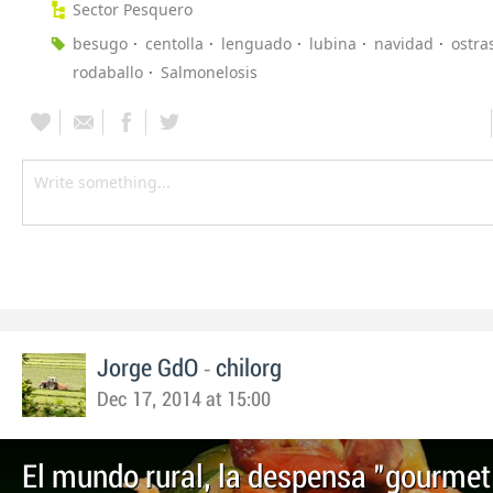
Sector Pesquero
besugo
centolla
lenguado
lubina
navidad
ostra
rodaballo
Salmonelosis
-
Jorge GdO
chilorg
Dec 17, 2014 at 15:00
El mundo rural, la despensa "gourmet