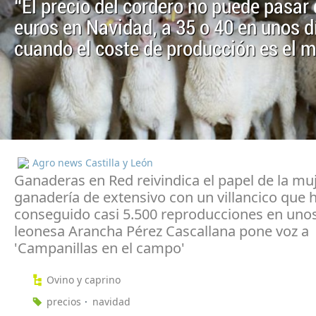
“El precio del cordero no puede pasar
euros en Navidad, a 35 o 40 en unos d
cuando el coste de producción es el 
Agro news Castilla y León
Ganaderas en Red reivindica el papel de la muje
ganadería de extensivo con un villancico que 
conseguido casi 5.500 reproducciones en unos
leonesa Arancha Pérez Cascallana pone voz a
'Campanillas en el campo'
Ovino y caprino
precios
navidad