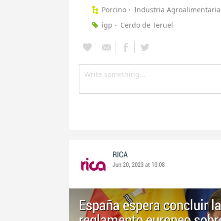
Porcino
Industria Agroalimentaria
igp
Cerdo de Teruel
RICA
Jun 20, 2023 at 10:08
España espera concluir l
reglamento europeo sobre