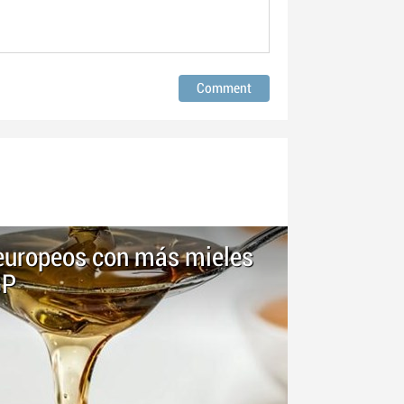
 europeos con más mieles
GP