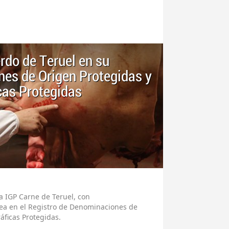
erdo de Teruel en su
es de Origen Protegidas y
cas Protegidas
a IGP Carne de Teruel, con
pea en el Registro de Denominaciones de
áficas Protegidas.