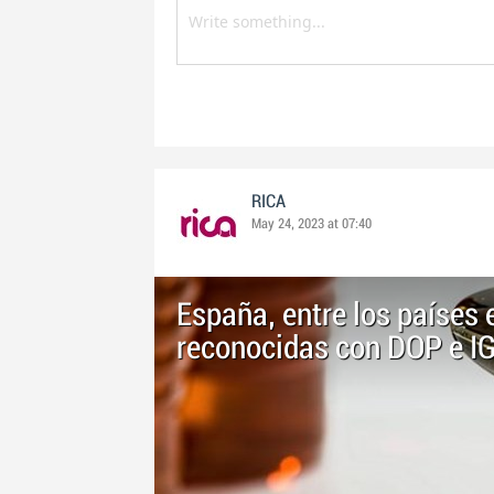
RICA
May 24, 2023 at 07:40
España, entre los países
reconocidas con DOP e I