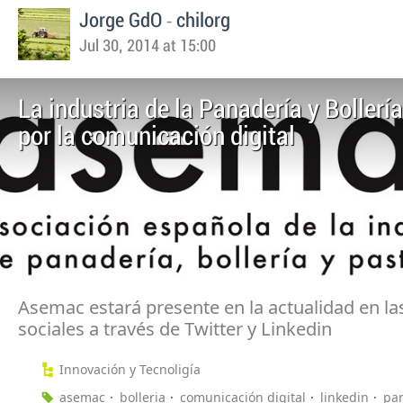
-
Jorge GdO
chilorg
Jul 30, 2014 at 15:00
La industria de la Panadería y Bollerí
por la comunicación digital
Asemac estará presente en la actualidad en la
sociales a través de Twitter y Linkedin
Innovación y Tecnoligía
asemac
bolleria
comunicación digital
linkedin
pa