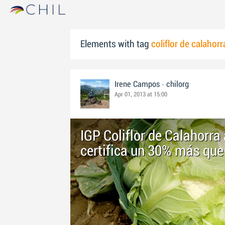
Elements with tag
coliflor de calahorr
-
Irene Campos
chilorg
Apr 01, 2013 at 15:00
IGP Coliflor de Calahorr
certifica un 30% más que