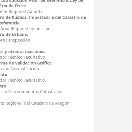
 Introducción Valor de Referencia, Ley de
Fraude Fisca
l.
ente Regional Adjunta
ro de Rústica: Importancia del Catastro de
Referencia
 Área Regional Inspección
tro de Urbana.
Área Inspección
s y otras actuaciones.
tor Técnico Facultativo
rme de Validación Gráfica
ección Normalización
ento
tor Técnico Facultativo.
tro
vicio Procedimientos Catastrales
nte Regional del Catastro de Aragón-