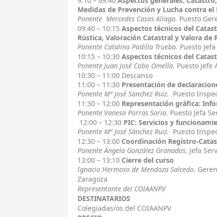
9:10 – 09:40
Aspectos generales: Catastro,
Medidas de Prevención y Lucha contra el 
Ponente Mercedes Casas Aliaga.
Puesto Ger
09:40 – 10:15
Aspectos técnicos del Catast
Rústica, Valoración Catastral y Valora de 
Ponente Catalina Padilla Trueba.
Puesto Jefa
10:15 – 10:30
Aspectos técnicos del Catas
Ponente Juan José Cobo Omella.
Puesto Jefe 
10:30 – 11:00 Descanso
11:00 – 11:30
Presentación de declaracione
Ponente Mª José Sanchez Ruiz.
Puesto Inspec
11:30 – 12:00
Representación gráfica: Info
Ponente Vanesa Porras Soria.
Puesto Jefa S
12:00 – 12:30
PIC: Servicios y funcionami
Ponente Mª José Sánchez Ruiz.
Puesto Inspec
12:30 – 13:00
Coordinación Registro-Catas
Ponente Ángela González Granados.
Jefa Ser
13:00 – 13:10
Cierre del curso
Ignacio Hermoso de Mendoza Salcedo
. Gere
Zaragoza
Representante del COIAANPV
DESTINATARIOS
Colegiadas/os del COIAANPV