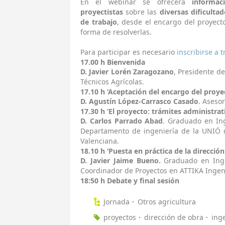
En el webinar se ofrecerá
informac
proyectistas
sobre las
diversas dificulta
de trabajo
, desde el encargo del proyecto,
forma de resolverlas.
Para participar es necesario
inscribirse a 
17.00 h Bienvenida
D. Javier Lorén Zaragozano
, Presidente d
Técnicos Agrícolas.
17.10 h ‘Aceptación del encargo del proye
D. Agustín López-Carrasco Casado
. Asesor
17.30 h ‘El proyecto: trámites administrat
D. Carlos Parrado Abad
. Graduado en Ing
Departamento de ingeniería de la UNIÓ 
Valenciana.
18.10 h ‘Puesta en práctica de la dirección
D. Javier Jaime Bueno.
Graduado en Ingen
Coordinador de Proyectos en ATTIKA Ingen
18:50 h Debate y final sesión
Jornada
Otros agricultura
proyectos
dirección de obra
ing