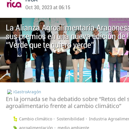
Oct 30, 2023 at 06:15
La Alianza Agroalimentaria Aragones
sus premios en una nueva edición de 
“Verde que te quiero verde”
iGastroAragón
En la jornada se ha debatido sobre “Retos del 
agroalimentario frente al cambio climático”
Cambio climático
Sostenibilidad
Industria Agroalime
agroalimentación
medio ambiente