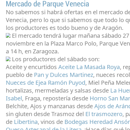
Mercado de Parque Venecia
No sabemos si habrá ofertas en el mercado d
Venecia, pero lo que si sabemos que todo lo q
los productores es todo bueno y de Aragón.
El mercado tendrá lugar mañana sábado 27
noviembre en la Plaza Marco Polo, Parque Ven
a 14 h, en Zaragoza.
Los productores del sábado son:
Aceite y encurtidos
Aceite La Masada Roya
, r
pueblo de
Pan y Dulces Martinez
, nueces reco
Nueces de Ejea Ramón Puyod
, Miel Peña Meler
hortalizas, mermeladas y salsas desde
La Hue
Isabel
, Fraga, repostería desde
Horno San Mar
Belchite, Ajos y manzanas desde
Ajos de Arán
sin gluten desde Trasmoz del
El trasmozero
, 
de
Libertina
, vinos de
Bodegas Heredad Ansón
Queso Artesanal de la Litera
, ¡Hace días qué l