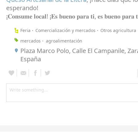
esperando!
¡𝐂𝐨𝐧𝐬𝐮𝐦𝐞 𝐥𝐨𝐜𝐚𝐥! ¡𝐄𝐬 𝐛𝐮𝐞𝐧𝐨 𝐩𝐚𝐫𝐚 𝐭𝐢, 𝐞𝐬 𝐛𝐮𝐞𝐧𝐨 𝐩𝐚𝐫𝐚 𝐭
Feria
Comercialización y mercados
Otros agricultura
mercados
agroalimentación
Plaza Marco Polo, Calle El Campanile, Za
España