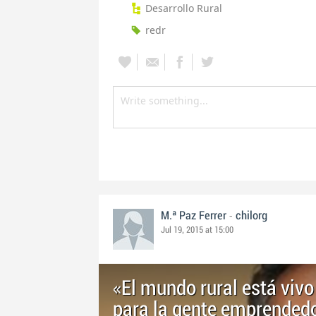
Desarrollo Rural
redr
-
M.ª Paz Ferrer
chilorg
Jul 19, 2015 at 15:00
«El mundo rural está vivo
para la gente emprended