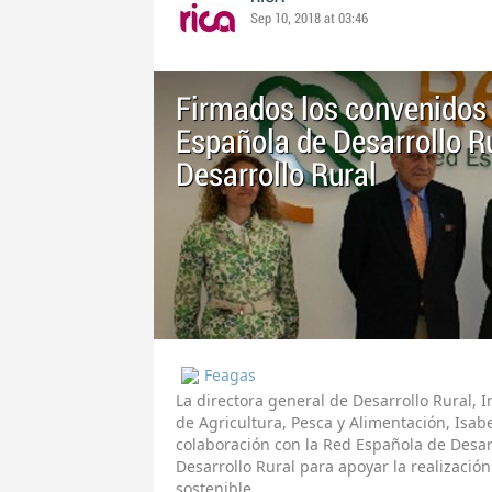
Sep 10, 2018 at 03:46
Firmados los convenidos 
Española de Desarrollo Ru
Desarrollo Rural
Feagas
La directora general de Desarrollo Rural, In
de Agricultura, Pesca y Alimentación, Isab
colaboración con la Red Española de Desarr
Desarrollo Rural para apoyar la realización
sostenible.