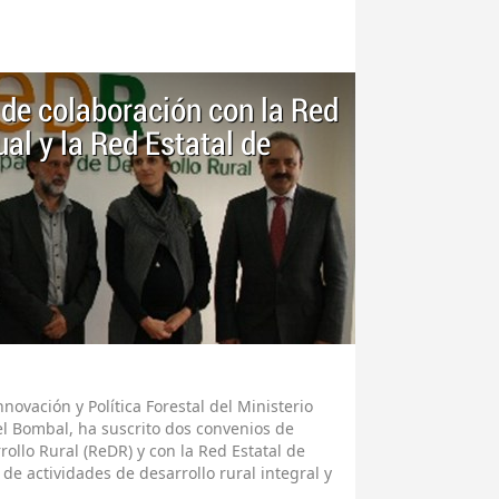
de colaboración con la Red
al y la Red Estatal de
novación y Política Forestal del Ministerio
el Bombal, ha suscrito dos convenios de
ollo Rural (ReDR) y con la Red Estatal de
 de actividades de desarrollo rural integral y