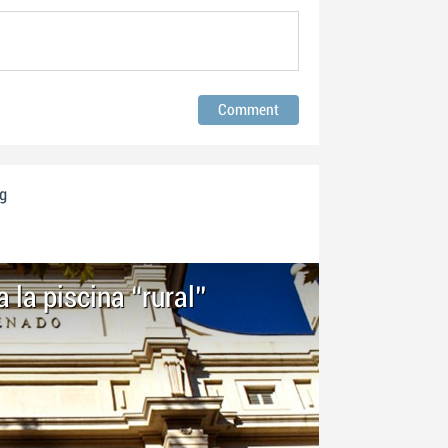
rg
 la piscina “rural”