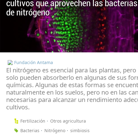
cultivos que aprovechen las bacterias
de nitrógeno
Fundación Antama
El nitrógeno es esencial para las plantas, pero 
solo pueden absorberlo en algunas de sus fo
químicas. Algunas de estas formas se encuen
naturalmente en los suelos, pero no en las ca
necesarias para alcanzar un rendimiento adec
cultivos.
Fertilización
Otros agricultura
Bacterias
Nitrógeno
simbiosis