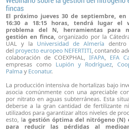
Webinario sobre la gestión del nitrógeno 
fincas
El próximo jueves 30 de septiembre, en 
16:30 a 18:15 horas, tendrá lugar el
problema del N, herramientas para m
gestión en finca,
organizado por la Cáted
UAL y la
Universidad de Almería
dentro 
del
proyecto europeo NEFERTITI
, contando ad
colaboración de COEXPHAL,
IFAPA
,
EFA C
empresas como
Lupión y Rodríguez
,
Coo
Palma
y
Econatur
.
La producción intensiva de hortalizas bajo in
asocia comúnmente con una apreciable co
por nitrato en aguas subterráneas. Esta sit
deberse a la gran cantidad de fertilizante 
utilizados para garantizar altos niveles de pro
esto, l
a gestión óptima del nitrógeno (N) 
para reducir las pérdidas al medioa