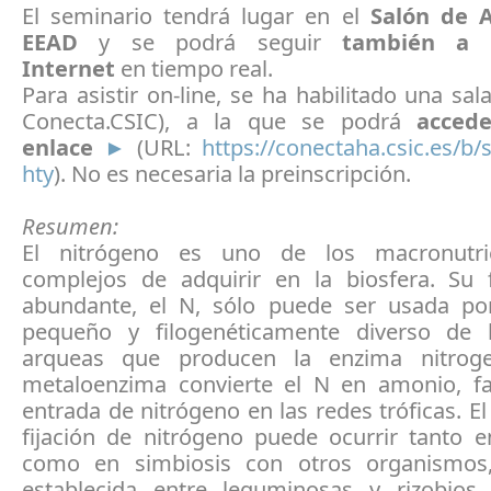
El seminario tendrá lugar en el
Salón de A
EEAD
y se podrá seguir
también a 
Internet
en tiempo real.
Para asistir on-line, se ha habilitado una sala
Conecta.CSIC), a la que se podrá
acced
enlace
►
(URL:
https://conectaha.csic.es/b/
hty
). No es necesaria la preinscripción.
Resumen:
El nitrógeno es uno de los macronutr
complejos de adquirir en la biosfera. S
abundante, el N, sólo puede ser usada p
pequeño y filogenéticamente diverso de 
arqueas que producen la enzima nitroge
metaloenzima convierte el N en amonio, fac
entrada de nitrógeno en las redes tróficas. E
fijación de nitrógeno puede ocurrir tanto e
como en simbiosis con otros organismos,
establecida entre leguminosas y rizobios