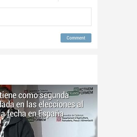
ntiene como segunda
ada en las elecciones al
la fecha en España