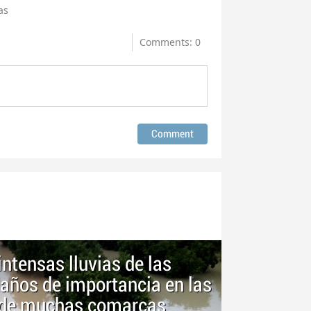
as
Comments: 0
ntensas lluvias de las
años de importancia en las
s de muchas comarcas