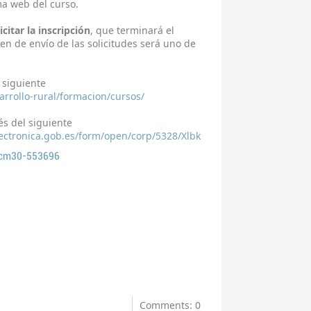
ma web del curso.
citar la inscripción
, que terminará el
den de envío de las solicitudes será uno de
 siguiente
rrollo-rural/formacion/cursos/
vés del siguiente
lectronica.gob.es/form/open/corp/5328/Xlbk
tcm30-553696
Comments: 0