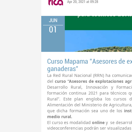
Apr 20, 2021 at 09:28
JUN
01
Curso Mapama "Asesores de exp
ganaderas"
La Red Rural Nacional (RRN) ha comunicad
del
curso “Asesores de explotaciones agr
Desarrollo Rural, Innovación y Formac
formación continua 2021 para técnicos q
Rural”. Este plan engloba los cursos d
Alimentación del Ministerio de Agricultura
que dicha formación sea uno de los
ins
medio rural.
El curso es modalidad
online
y se desarrol
videoconferencias podrán ser visualizadas