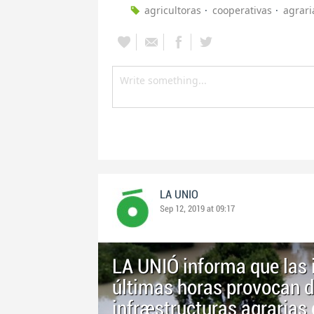
agricultoras
cooperativas
agrari
LA UNIO
Sep 12, 2019 at 09:17
LA UNIÓ informa que las i
últimas horas provocan d
infraestructuras agraria