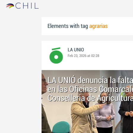
Elements with tag
agrarias
LA UNIO
Feb 23, 2026 at 02:28
LA UNIÓ denuncia la falt
en las Oficinas Comarcale
Conselleria de Agricultur