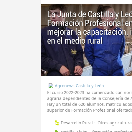
La Junta de Castilla y Le
Formación Profesional en 
mejorar la capacitación, 
en el medio rural
Agronews Castilla y León
El curso 2022-2023 ha comenzado con norm
agraria dependientes de la Consejería de A
Hay un total de 620 alumnos, matriculados
superior de Formación Profesional ofertad
Desarrollo Rural
Otros agricultura
castilla y león
formación profesion