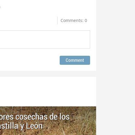
n
Comments: 0
eores cosechas de los
stilla y León