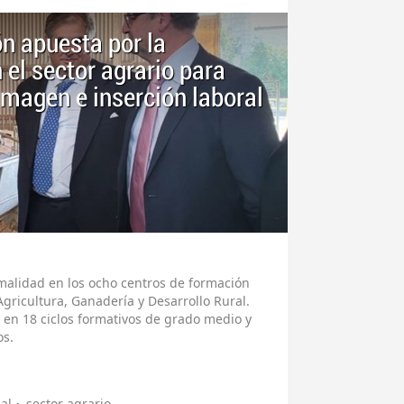
ón apuesta por la
el sector agrario para
imagen e inserción laboral
alidad en los ocho centros de formación
gricultura, Ganadería y Desarrollo Rural.
 en 18 ciclos formativos de grado medio y
os.
al
sector agrario