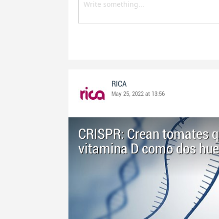
RICA
May 25, 2022 at 13:56
CRISPR: Crean tomates q
vitamina D como dos hu