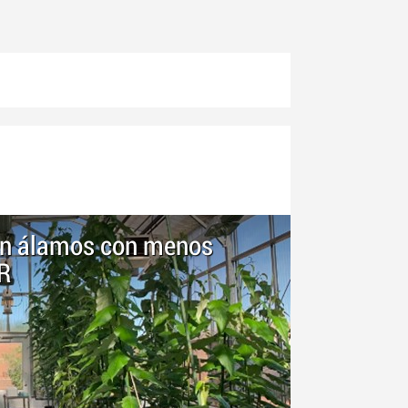
lan álamos con menos
PR