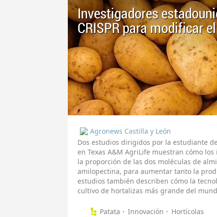
Investigadores estadouni
CRISPR para modificar el
Agronews Castilla y León
Dos estudios dirigidos por la estudiante d
en Texas A&M AgriLife muestran cómo los 
la proporción de las dos moléculas de almid
amilopectina, para aumentar tanto la produ
estudios también describen cómo la tecno
cultivo de hortalizas más grande del mund
Patata
Innovación
Hortícolas