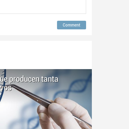
ue producen tanta
evos