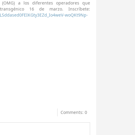
 (OMG) a los diferentes operadores que
ransgénico 16 de marzo. Inscríbete:
pQLSddased0FEIKGty3EZd_Io4weV-woQKt9Np-
Comments: 0