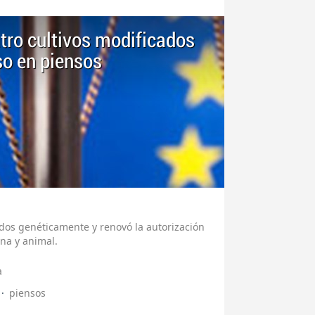
tro cultivos modificados
so en piensos
ados genéticamente y renovó la autorización
na y animal.
a
piensos