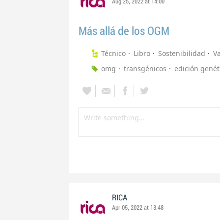
Aug 25, 2022 at 14:00
Más allá de los OGM
Técnico
Libro
Sostenibilidad
V
omg
transgénicos
edición genét
RICA
Apr 05, 2022 at 13:48