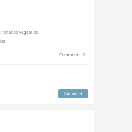
ariedades vegetales
ica
Comments: 0