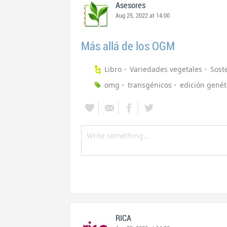
Asesores
Aug 25, 2022 at 14:00
Más allá de los OGM
Libro
Variedades vegetales
Sost
omg
transgénicos
edición genét
RICA