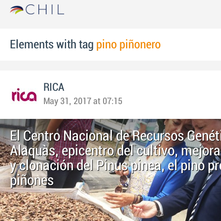
Elements with tag
pino piñonero
RICA
May 31, 2017 at 07:15
El Centro Nacional de Recursos Genét
Alaquàs, epicentro del cultivo, mejor
y clonación del Pinus pinea, el pino p
piñones