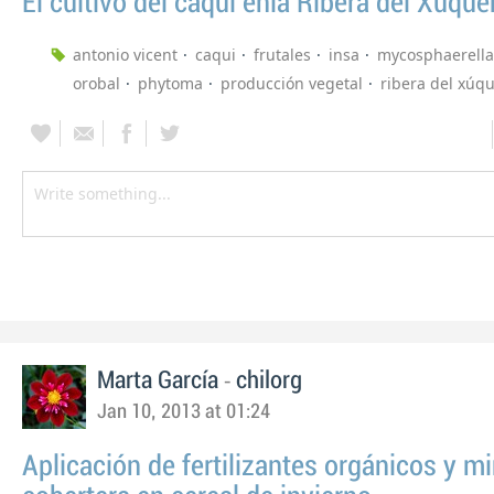
El cultivo del caqui enla Ribera del Xúque
antonio vicent
caqui
frutales
insa
mycosphaerell
orobal
phytoma
producción vegetal
ribera del xúq
-
Marta García
chilorg
Jan 10, 2013 at 01:24
Aplicación de fertilizantes orgánicos y m