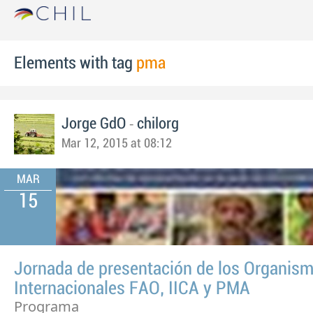
Elements with tag
pma
-
Jorge GdO
chilorg
Mar 12, 2015 at 08:12
MAR
15
Jornada de presentación de los Organis
Internacionales FAO, IICA y PMA
Programa