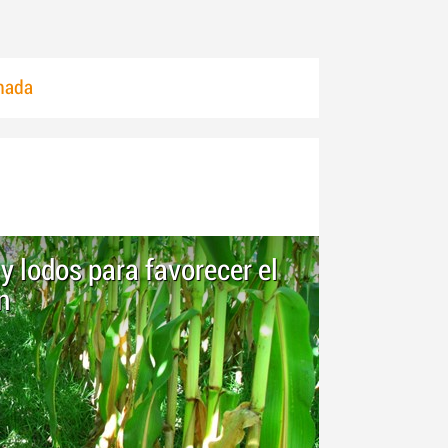
anada
y lodos para favorecer el
n