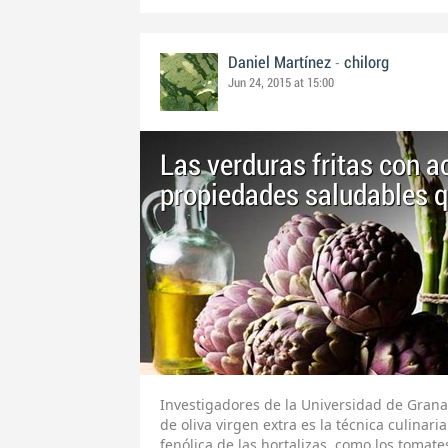
-
Daniel Martínez
chilorg
Jun 24, 2015 at 15:00
Las verduras fritas con a
propiedades saludables q
Investigadores de la Universidad de Grana
de oliva virgen extra es la técnica culina
fenólica de las hortalizas, como los tomate