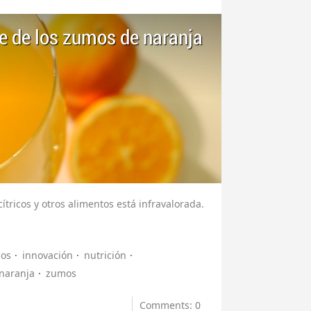
e de los zumos de naranja
ítricos y otros alimentos está infravalorada.
cos
innovación
nutrición
naranja
zumos
Comments: 0