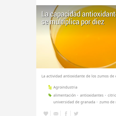
La capacidad antioxidant
se multiplica por diez
La actividad antioxidante de los zumos de c
Agroindustria
alimentación
antioxidantes
citri
universidad de granada
zumo de 