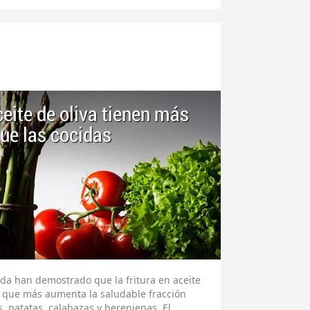
ceite de oliva tienen más
ue las cocidas
da han demostrado que la fritura en aceite
ria que más aumenta la saludable fracción
s, patatas, calabazas y berenjenas. El