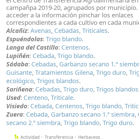
el Centro de Transferencia Agroalimentaria en
campañpa 2019-20, agrupados por municipio.
acceder a la información pinchar los enlaces
correspondientes a cada cultivo en cada munic
Alcañiz
:
Avenas
,
Cebadas
,
Triticales
.
Espuéndolas
:
Trigo blando
.
Langa del Castillo
:
Centenos
.
Lupiñén
:
Cebada
,
Trigo blando
.
Sádaba
:
Cebadas
,
Garbanzo secano 1.ª siemb
Guisante
,
Tratamientos Gilena
,
Trigo duro
,
Tri
ecológico
,
Trigos blandos
.
Sariñena
:
Cebadas
,
Trigo duro
,
Trigos blandos
Used
:
Centeno
,
Triticale
.
Visiedo
:
Cebada
,
Centenos
,
Trigo blando
,
Triti
Zuera
:
Cebada
,
Garbanzo secano 1.ª siembra
,
secano 2.ª siembra
,
Trigo blando
,
Trigo duro
.
Actividad
Transferencia
Herbaceos