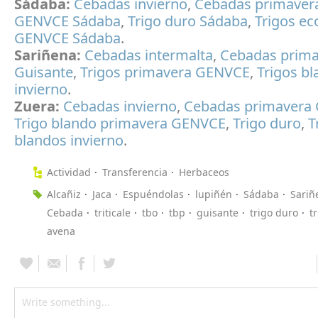
Sádaba:
Cebadas invierno
,
Cebadas primaver
GENVCE Sádaba
,
Trigo duro Sádaba
,
Trigos ec
GENVCE Sádaba
.
Sariñena:
Cebadas intermalta
,
Cebadas prima
Guisante
,
Trigos primavera GENVCE
,
Trigos b
invierno
.
Zuera:
Cebadas invierno
,
Cebadas primavera
Trigo blando primavera GENVCE
,
Trigo duro
,
T
blandos invierno
.
Actividad
Transferencia
Herbaceos
Alcañiz
Jaca
Espuéndolas
lupiñén
Sádaba
Sariñ
Cebada
triticale
tbo
tbp
guisante
trigo duro
t
avena