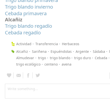
Trigo blando primavera
Trigo blando invierno
Cebada primavera
Alcañiz
Trigo blando regadío
Cebada regadío
Actividad
Transferencia
Herbaceos
Alcañiz
Sariñena
Espuéndolas
Argente
Sádaba
Almudevar
trigo
trigo blando
trigo duro
Cebada
trigo ecológico
centeno
avena