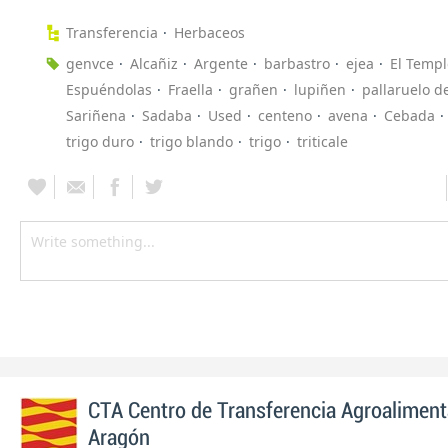
Transferencia
Herbaceos
genvce
Alcañiz
Argente
barbastro
ejea
El Templ
Espuéndolas
Fraella
grañen
lupiñen
pallaruelo 
Sariñena
Sadaba
Used
centeno
avena
Cebada
trigo duro
trigo blando
trigo
triticale
CTA Centro de Transferencia Agroaliment
Aragón