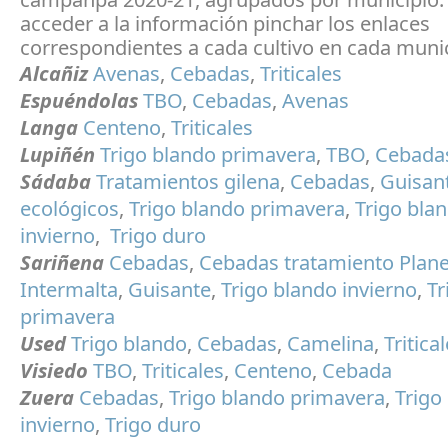
acceder a la información pinchar los enlaces
correspondientes a cada cultivo en cada munic
Alcañiz
Avenas
,
Cebadas
,
Triticales
Espuéndolas
TBO
,
Cebadas
,
Avenas
Langa
Centeno
,
Triticales
Lupiñén
Trigo blando primavera
,
TBO
,
Cebada
Sádaba
Tratamientos gilena
,
Cebadas
,
Guisan
ecológicos
,
Trigo blando primavera
,
Trigo bla
invierno
,
Trigo duro
Sariñena
Cebadas
,
Cebadas tratamiento Plane
Intermalta
,
Guisante
,
Trigo blando invierno
,
Tr
primavera
Used
Trigo blando
,
Cebadas
,
Camelina
,
Tritical
Visiedo
TBO
,
Triticales
,
Centeno
,
Cebada
Zuera
Cebadas
,
Trigo blando primavera
,
Trigo
invierno
,
Trigo duro