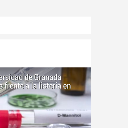
versidad de Granada
 frente a la listeria en