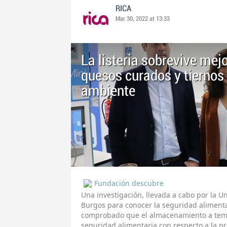
RICA
Mar 30, 2022 at 13:33
La listeria sobrevive mej
quesos curados y tiernos
ambiente
Fundación descubre
Una investigación, llevada a cabo por la U
Burgos para conocer la seguridad alimenta
comprobado que el almacenamiento a tem
seguridad alimentaria con respecto a la p