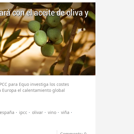
rá con el aceite de oliva y
PCC para Equo investiga los costes
 Europa el calentamiento global
españa
ipcc
olivar
vino
viña
Comments: 0