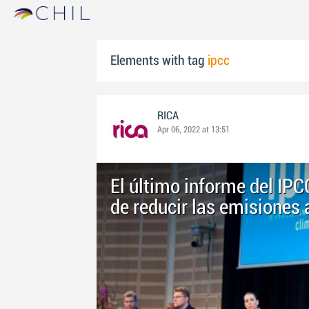
Elements with tag
ipcc
RICA
Apr 06, 2022 at 13:51
El último informe del IP
de reducir las emisiones 