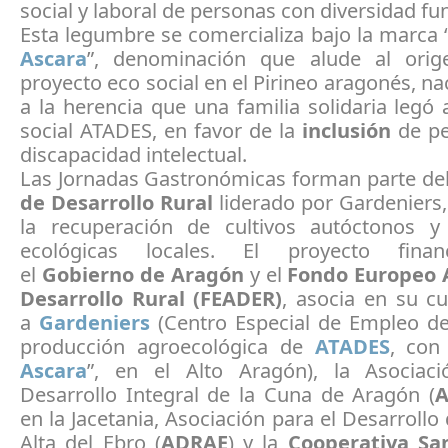
social y laboral de personas con diversidad fu
Esta legumbre se comercializa bajo la marca 
Ascara
”, denominación que alude al orig
proyecto eco social en el Pirineo aragonés, na
a la herencia que una familia solidaria legó 
social ATADES, en favor de la
inclusión
de p
discapacidad intelectual.
Las Jornadas Gastronómicas forman parte de
de Desarrollo Rural
liderado por Gardeniers,
la recuperación de cultivos autóctonos y
ecológicas locales. El proyecto fina
el
Gobierno de Aragón
y el
Fondo Europeo A
Desarrollo Rural (FEADER)
, asocia en su c
a
Gardeniers
(Centro Especial de Empleo de
producción agroecológica de
ATADES
, con
Ascara
”, en el Alto Aragón), la Asociac
Desarrollo Integral de la Cuna de Aragón (
en la Jacetania, Asociación para el Desarrollo 
Alta del Ebro (
ADRAE
) y la
Cooperativa Sa