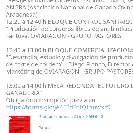
"Pesaje virtual de corderos" - Adolfo Laviña, S
ANGRA (Asociación Nacional de Ganado Ovino
Aragonesa)
12.20 a 12.40 h BLOQUE CONTROL SANITARIO
"Producción de corderos libres de antibióticos
Fantova, OVIARAGON - GRUPO PASTORES
12.40 a 13.00 h BLOQUE COMERCIALIZACIÓN
"Desarrollo, estudio y divulgación de product
de carne de cordero" - Diego Franco, Director
Markéting de OVIARAGON - GRUPO PASTORE
13.00 a 14.00 h MESA REDONDA "EL FUTURO 
GANADERÍA"
Obligatorio inscripción previa en:
https://forms.gle/jA4E3dFntQLsowxc9
Programa Jornada CTA FIGAN def3
Pages:
1