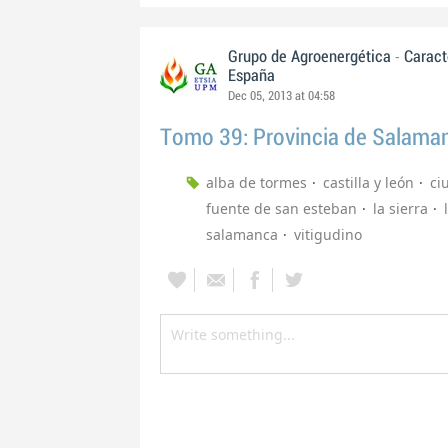
-
Grupo de Agroenergética
Caract
España
Dec 05, 2013 at 04:58
Tomo 39: Provincia de Salama
alba de tormes
castilla y león
ci
fuente de san esteban
la sierra
salamanca
vitigudino