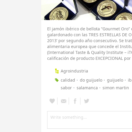
El jamón ibérico de bellota “Gourmet Oro”
galardonado con las TRES ESTRELLAS DE OR
2013’ por segundo año consecutivo. Se trat
alimentaria europea que concede el Institu
(International Taste & Quality Institute – 
calificación de producto EXCEPCIONAL por 
Agroindustria
calidad
do guijuelo
guijuelo
ib
sabor
salamanca
simon martin