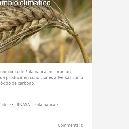
ambio climático
robiología de Salamanca iniciaron un
eda producir en condiciones adversas como
ióxido de carbono.
mático
IRNASA
salamanca
Comments: 0