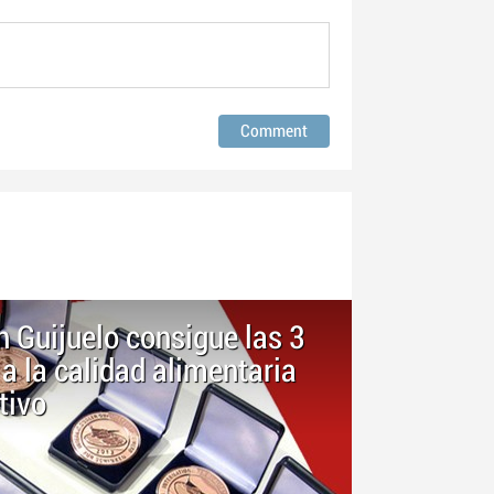
n Guijuelo consigue las 3
 a la calidad alimentaria
tivo