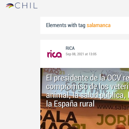
Elements with tag
salamanca
RICA
Sep 08, 2021 at 13:05
El presidente de la OCV r
compromiso de los veteri
animal, la salud pública,
la España rural