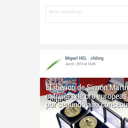
-
Miguel HGL
chilorg
Jun 01, 2013 at 15:00
El ibérico de Simón Martí
estrellas de oro europeas
por segundo año consecu