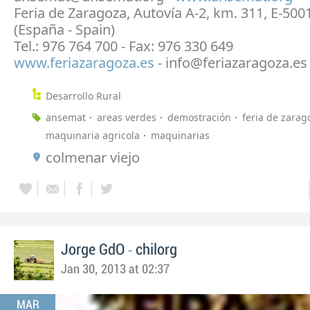
Feria de Zaragoza, Autovía A-2, km. 311, E-50
(España - Spain)
Tel.: 976 764 700 - Fax: 976 330 649
www.feriazaragoza.es
- info@feriazaragoza.es
Desarrollo Rural
ansemat
areas verdes
demostración
feria de zarag
maquinaria agricola
maquinarias
colmenar viejo
-
Jorge GdO
chilorg
Jan 30, 2013 at 02:37
MAR