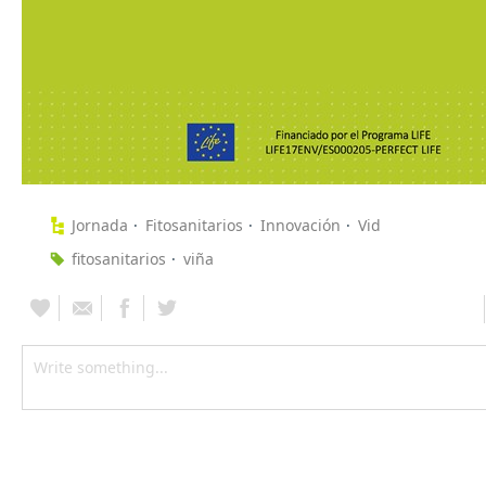
Jornada
Fitosanitarios
Innovación
Vid
fitosanitarios
viña