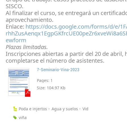
SISCO.
Al finalizar el curso, se entregará un certificad
aprovechamiento.
Enlace:
https://docs.google.com/forms/d/e/1
rhhZusAenqx1EgpGKfrcUE00peZr6xveWi8a6S
ewform
Plazas limitadas.
Inscripciones abiertas a partir del 20 de abril, 
completarse el número de asistentes.
7-Seminario-Vina-2023
Pages:
1
Size:
104.97 Kb
Poda e injertos
Agua y suelos
Vid
viña