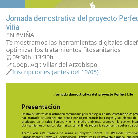
Jornada demostrativa del proyecto Perfec
viña
EN #VIÑA
Te mostramos las herramientas digitales dise
optimizar los tratamientos fitosanitarios
⏰09:30h.-13:30h.
📍Coop. Agr. Villar del Arzobispo
🖊️
Inscripciones (antes del 19/05)