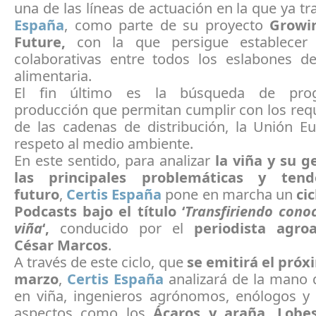
una de las líneas de actuación en la que ya t
España
, como parte de su proyecto
Growi
Future,
con la que persigue establecer e
colaborativas entre todos los eslabones d
alimentaria.
El fin último es la búsqueda de pro
producción que permitan cumplir con los req
de las cadenas de distribución, la Unión E
respeto al medio ambiente.
En este sentido, para analizar
la viña y su g
las principales problemáticas y ten
futuro
,
Certis España
pone en marcha un
ci
Podcasts bajo el título ‘
Transfiriendo cono
viña
‘,
conducido por el
periodista agroa
César Marcos
.
A través de este ciclo, que
se emitirá el pró
marzo
,
Certis España
analizará de la mano 
en viña, ingenieros agrónomos, enólogos y v
aspectos como los
Ácaros y araña, Lobes