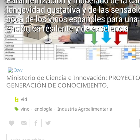
Parametrización y modelado de la cal
longevidad gustativa y de las sensac
boca de los vinos españoles para una 
enológica resilente y de excelencia
Icvv
Ministerio de Ciencia e Innovación: PROYECT
GENERACIÓN DE CONOCIMIENTO,
Vid
vino
enología
Industria Agroalimentaria