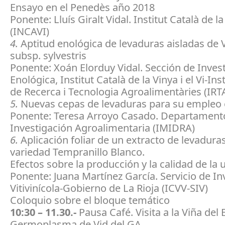
Ensayo en el Penedès año 2018
Ponente: Lluís Giralt Vidal. Institut Català de la 
(INCAVI)
4.
Aptitud enológica de levaduras aisladas de Vi
subsp. sylvestris
Ponente: Xoán Elorduy Vidal. Sección de Inves
Enológica, Institut Català de la Vinya i el Vi-Inst
de Recerca i Tecnologia Agroalimentàries (IRT
5.
Nuevas cepas de levaduras para su empleo 
Ponente: Teresa Arroyo Casado. Departament
Investigación Agroalimentaria (IMIDRA)
6.
Aplicación foliar de un extracto de levaduras
variedad Tempranillo Blanco.
Efectos sobre la producción y la calidad de la u
Ponente: Juana Martínez García. Servicio de In
Vitivinícola-Gobierno de La Rioja (ICVV-SIV)
Coloquio sobre el bloque temático
10:30 – 11.30.-
Pausa Café. Visita a la Viña del
Germoplasma de Vid del GA