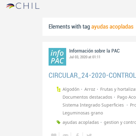
Elements with tag
ayudas acopladas
Información sobre la PAC
Jul 03, 2020 at 01:11
CIRCULAR_24-2020-CONTRO
Algodón
Arroz
Frutas y hortaliza
Documentos destacados
Pago Aco
Sistema Integrado Superficies
Pr
Leguminosas grano
ayudas acopladas
gestion y contro