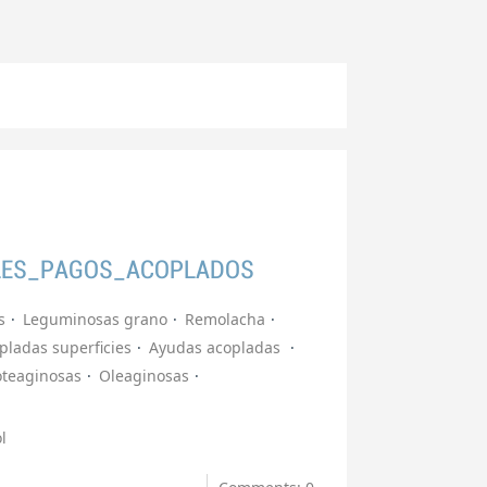
LES_PAGOS_ACOPLADOS
s
Leguminosas grano
Remolacha
pladas superficies
Ayudas acopladas
oteaginosas
Oleaginosas
l