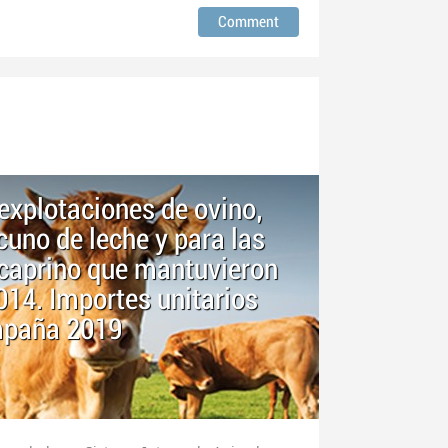
explotaciones de ovino,
cuno de leche y para las
 caprino que mantuvieron
014. Importes unitarios
ampaña 2019