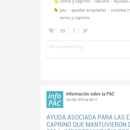
Ovino y caprino
Vacuno
Ayudas 
pac
ayudas acopladas
sistema i
ovino y caprino
Información sobre la PAC
Oct 08, 2019 at 04:17
AYUDA ASOCIADA PARA LAS E
CAPRINO QUE MANTUVIERON 