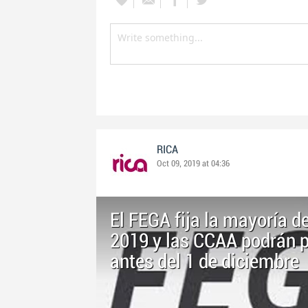
RICA
Oct 09, 2019 at 04:36
El FEGA fija la mayoría d
2019 y las CCAA podrán p
antes del 1 de diciembre