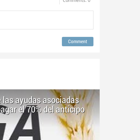
Comments: 0
e las ayudas asociadas
agar el 70% del anticipo