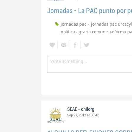
Jornadas - La PAC punto por 
jornadas pac
jornadas pac urcacyl
politica agraria comun
reforma p
-
SEAE
chilorg
Sep 27, 2012 at 00:42