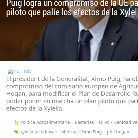
Puig logra un compromiso de la UE pa
piloto que palíe los efectos de la Xylel
F&H Hoy
El president de la Generalitat, Ximo Puig, ha o
compromiso del comisario europeo de Agricult
Hogan, para modificar el Plan de Desarrollo Ru
poder poner en marcha un plan piloto que palí
efectos de la Xylella.
Política Agroalimentaria
Bacterias
Olivo
Sanidad Ve
xylella fastidiosa
valencia
Ximo Puig
phil hogan