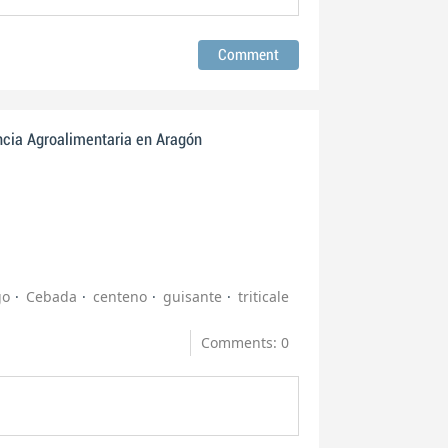
ncia Agroalimentaria en Aragón
go
Cebada
centeno
guisante
triticale
Comments: 0