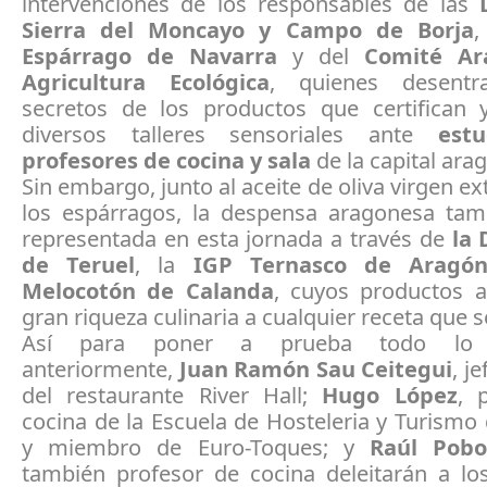
intervenciones de los responsables de las
D
Sierra del Moncayo
y Campo de Borja
,
Espárrago de Navarra
y del
Comité Ar
Agricultura Ecológica
, quienes desentr
secretos de los productos que certifican y
diversos talleres sensoriales ante
est
profesores de cocina y sala
de la capital ara
Sin embargo, junto al aceite de oliva virgen ext
los espárragos, la despensa aragonesa tam
representada en esta jornada a través de
la
de Teruel
, la
IGP Ternasco de Aragó
Melocotón de Calanda
, cuyos productos 
gran riqueza culinaria a cualquier receta que s
Así para poner a prueba todo lo 
anteriormente,
Juan Ramón Sau Ceitegui
, j
del restaurante River Hall;
Hugo López
, 
cocina de la Escuela de Hosteleria y Turism
y miembro de Euro-Toques; y
Raúl Pob
también profesor de cocina deleitarán a los