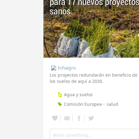
para 17 nuevos proyectos
sanos
Infoagro
Los proyectos redundarán en beneficio de l
los suelos de aquí a 2030.
Agua y suelos
Comisión Europea
salud