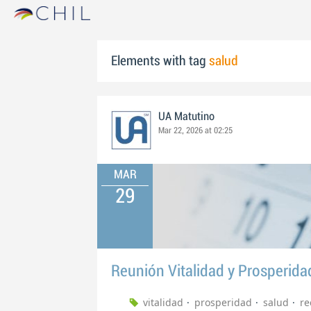
Elements with tag
salud
UA Matutino
Mar 22, 2026 at 02:25
MAR
29
Reunión Vitalidad y Prosperida
vitalidad
prosperidad
salud
re