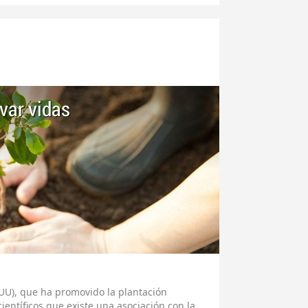
var vidas
UU), que ha promovido la plantación
ientíficos que existe una asociación con la