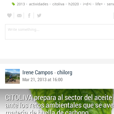
2013
actividades
citoliva
h2020
i+d+i
life+
serv
-
Irene Campos
chilorg
Mar 21, 2013 at 16:00
CITOLIVA prepara al sector del aceite 
ante los retos ambientales que se av
materia de huella de carbono