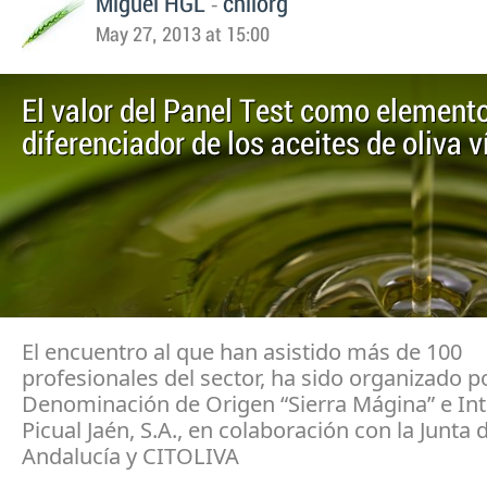
-
Miguel HGL
chilorg
May 27, 2013 at 15:00
El valor del Panel Test como element
diferenciador de los aceites de oliva 
El encuentro al que han asistido más de 100
profesionales del sector, ha sido organizado po
Denominación de Origen “Sierra Mágina” e Int
Picual Jaén, S.A., en colaboración con la Junta 
Andalucía y CITOLIVA