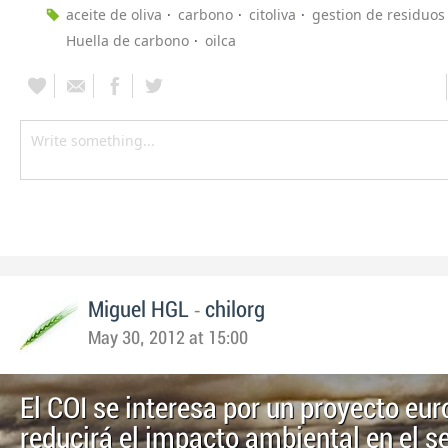
aceite de oliva
carbono
citoliva
gestion de residuos
Huella de carbono
oilca
-
Miguel HGL
chilorg
May 30, 2012 at 15:00
El COI se interesa por un proyecto eu
reducirá el impacto ambiental en el se