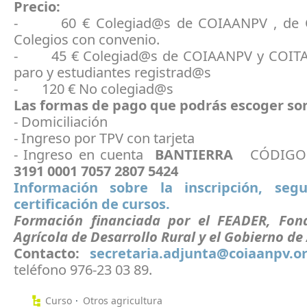
Precio:
- 60 € Colegiad@s de COIAANPV , de 
Colegios con convenio.
- 45 € Colegiad@s de COIAANPV y COITA
paro y estudiantes registrad@s
- 120 € No colegiad@s
Las formas de pago que podrás escoger so
- Domiciliación
- Ingreso por TPV con tarjeta
- Ingreso en cuenta
BANTIERRA
CÓDIGO
3191 0001 7057 2807 5424
Información sobre la inscripción, seg
certificación de cursos.
Formación financiada por el FEADER, Fon
Agrícola de Desarrollo Rural y el Gobierno de
Contacto:
secretaria.adjunta@coiaanpv.o
teléfono 976-23 03 89.
Curso
Otros agricultura