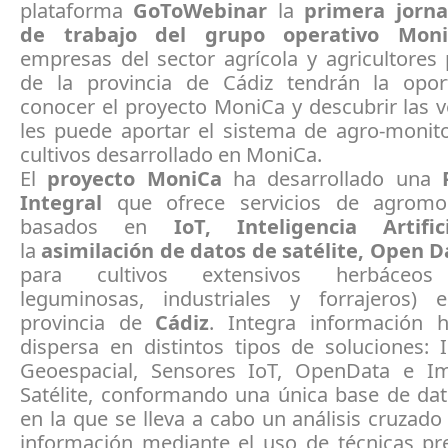
plataforma
GoToWebinar
la
primera jorna
de trabajo del grupo operativo Mon
empresas del sector agrícola y agricultores 
de la provincia de Cádiz tendrán la opo
conocer el proyecto MoniCa y descubrir las 
les puede aportar el sistema de agro-monito
cultivos desarrollado en MoniCa.
El
proyecto MoniCa
ha desarrollado una
P
Integral
que ofrece servicios de agromoni
basados en
IoT, Inteligencia Artific
la
asimilación de datos de satélite, Open D
para cultivos extensivos herbáceos 
leguminosas, industriales y forrajeros)
provincia de
Cádiz
. Integra información 
dispersa en distintos tipos de soluciones: 
Geoespacial, Sensores IoT, OpenData e I
Satélite, conformando una única base de dat
en la que se lleva a cabo un análisis cruzado
información mediante el uso de técnicas pre