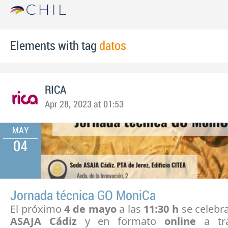
Elements with tag
datos
RICA
Apr 28, 2023 at 01:53
MAY
04
Jornada técnica GO MoniCa
El próximo
4 de mayo
a las
11:30 h
se celebr
ASAJA Cádiz
y en formato
online
a tra