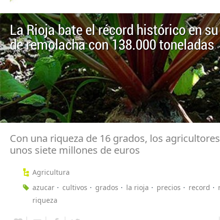
La Rioja bate el récord histórico en 
de remolacha con 138.000 toneladas
Con una riqueza de 16 grados, los agricultores
unos siete millones de euros
Agricultura
azucar
cultivos
grados
la rioja
precios
record
riqueza