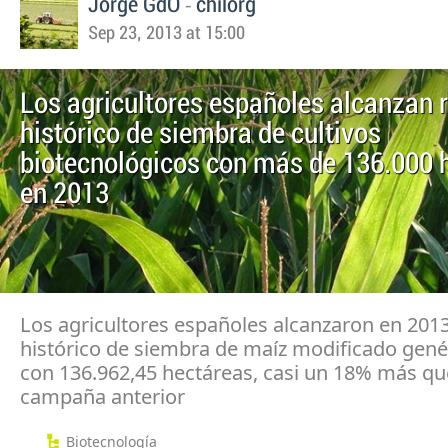
-
Jorge GdO
chilorg
Sep 23, 2013 at 15:00
Los agricultores españoles alcanzan 
histórico de siembra de cultivos
biotecnológicos con más de 136.000 
en 2013
Los agricultores españoles alcanzaron en 201
histórico de siembra de maíz modificado gen
con 136.962,45 hectáreas, casi un 18% más qu
campaña anterior
Biotecnología