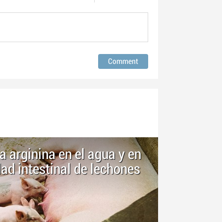
a arginina en el agua y en
dad intestinal de lechones