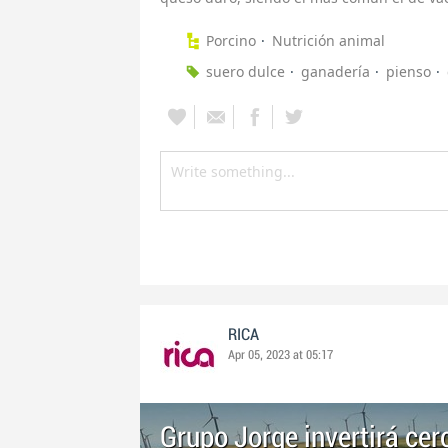
Porcino
Nutrición animal
suero dulce
ganadería
pienso
RICA
Apr 05, 2023 at 05:17
Grupo Jorge invertirá cer