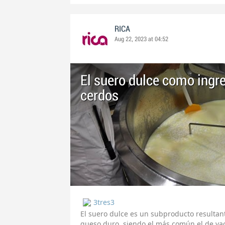
RICA
Aug 22, 2023 at 04:52
El suero dulce como ingr
cerdos
3tres3
El suero dulce es un subproducto resultant
queso duro, siendo el más común el de va