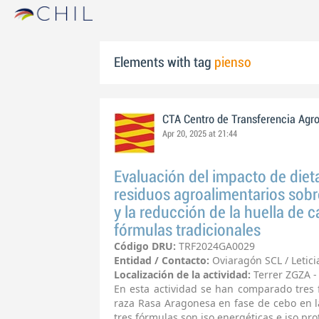
Elements with tag
pienso
CTA Centro de Transferencia Agr
Apr 20, 2025 at 21:44
Evaluación del impacto de diet
residuos agroalimentarios sobr
y la reducción de la huella de 
fórmulas tradicionales
Código DRU:
TRF2024GA0029
Entidad / Contacto:
Oviaragón SCL / Letic
Localización de la actividad:
Terrer ZGZA -
En esta actividad se han comparado tres
raza Rasa Aragonesa en fase de cebo en la
tres fórmulas son iso energéticas e iso pr