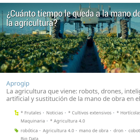
¿Cuánto tiempo le queda a la mano de
la agricultura?
Aprogip
La agricultura que viene: robots, drones, intel
artificial y sustitución de la mano de obra en 
* Frutales
Noticias
* Cultivos extensivos
* Hortícola
Maquinaria
* Agricultura 4.0
robótica
Agricultura 4.0
mano de obra
dron
cobot
Big Data