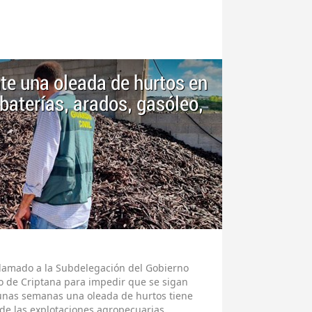
te una oleada de hurtos en
 baterías, arados, gasóleo,
clamado a la Subdelegación del Gobierno
o de Criptana para impedir que se sigan
unas semanas una oleada de hurtos tiene
 de las explotaciones agropecuarias