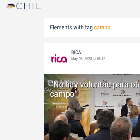
Elements with tag
campo
RICA
May 08, 2023 at 08:16
“No hay voluntad para oto
campo”