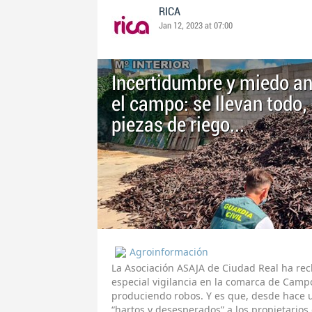
RICA
Jan 12, 2023 at 07:00
Incertidumbre y miedo an
el campo: se llevan todo,
piezas de riego…
Agroinformación
La Asociación ASAJA de Ciudad Real ha re
especial vigilancia en la comarca de Camp
produciendo robos. Y es que, desde hace 
“hartos y desesperados” a los propietarios