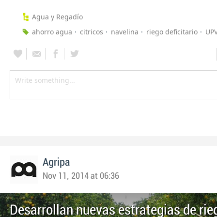
Agua y Regadío
ahorro agua
citricos
navelina
riego deficitario
UP
Agripa
Nov 11, 2014 at 06:36
Desarrollan nuevas estrategias de rie