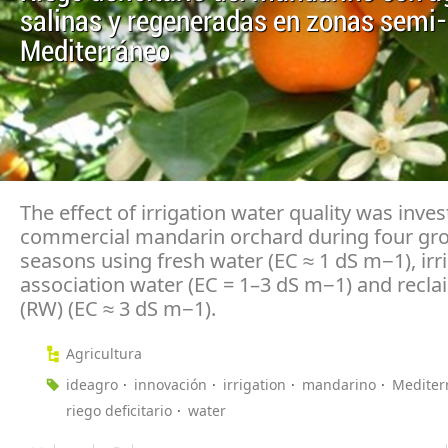
salinas y regeneradas en zonas semi-
Mediterráneo
The effect of irrigation water quality was inves
commercial mandarin orchard during four gr
seasons using fresh water (EC ≈ 1 dS m−1), irri
association water (EC = 1–3 dS m−1) and recl
(RW) (EC ≈ 3 dS m−1).
Agricultura
ideagro
innovación
irrigation
mandarino
Mediter
riego deficitario
water