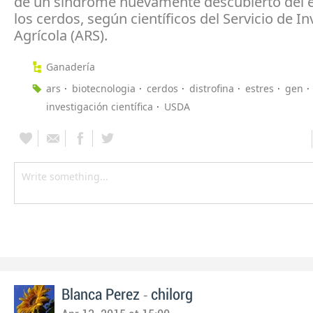
de un síndrome nuevamente descubierto del e
los cerdos, según científicos del Servicio de I
Agrícola (ARS).
Ganadería
ars
biotecnologia
cerdos
distrofina
estres
gen
investigación científica
USDA
-
Blanca Perez
chilorg