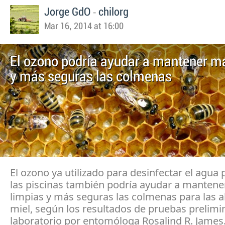
-
Jorge GdO
chilorg
Mar 16, 2014 at 16:00
El ozono podría ayudar a mantener m
y más seguras las colmenas
El ozono ya utilizado para desinfectar el agua 
las piscinas también podría ayudar a manten
limpias y más seguras las colmenas para las a
miel, según los resultados de pruebas prelimi
laboratorio por entomóloga Rosalind R. James