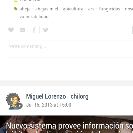
abeja
abejas miel
apicultura
ars
fungicidas
nos
vulnerabilidad
-
Miguel Lorenzo
chilorg
Jul 15, 2013 at 15:00
Nuevo sistema provee información so